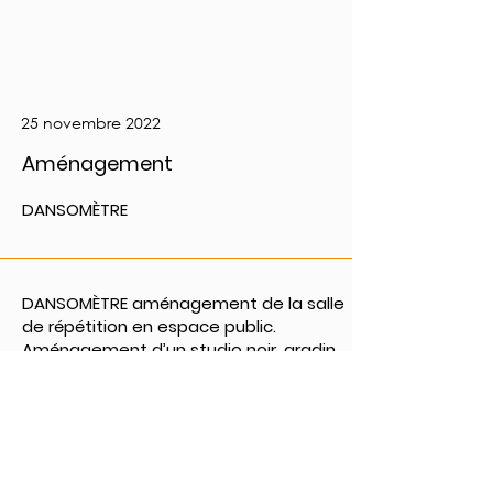
25 novembre 2022
Aménagement
DANSOMÈTRE
DANSOMÈTRE aménagement de la salle
de répétition en espace public.
Aménagement d’un studio noir, gradin
démontable et rangement technique.
Créé le 25.11.22. Dansomètre Vevey.
PRÉCÉDENT