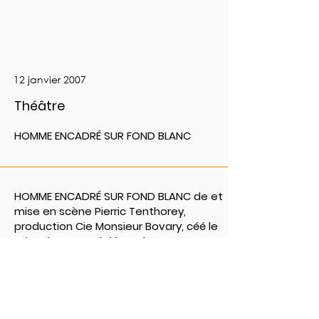
12 janvier 2007
Théâtre
HOMME ENCADRÉ SUR FOND BLANC
HOMME ENCADRÉ SUR FOND BLANC de et
mise en scène Pierric Tenthorey,
production Cie Monsieur Bovary, céé le
12 janvier 2007, Théâtre de Vevey,
Théâtre Beausobre Morges. Ce
spectacle tourne encore en 2023.
PRÉCÉDENT