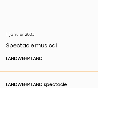
1 janvier 2005
Spectacle musical
LANDWEHR LAND
LANDWEHR LAND spectacle
commémoratif, mise en scène Michel
Grobéty, Patinoire Fribourg.
PRÉCÉDENT