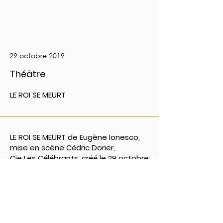
29 octobre 2019
Théâtre
LE ROI SE MEURT
LE ROI SE MEURT de Eugène Ionesco,
mise en scène Cédric Dorier,
Cie Les Célébrants, créé le 29 octobre
2019 au TKM Théâtre Kléber-Méleau
Renens, Théâtre de Carouge.
PRÉCÉDENT