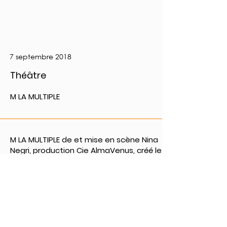
7 septembre 2018
Théâtre
M LA MULTIPLE
M LA MULTIPLE de et mise en scène Nina
Negri, production Cie AlmaVenus, créé le
7 septembre 2018, La Manufacture
Lausanne et Théâtre Vidy-Lausanne.
PRÉCÉDENT